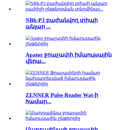
NBh-P3 բաժանվող տիպի
անլար ...
Apator ջրաչափի իմպուլսային
վերա...
ZENNER Pulse Reader Wat-ի
համար...
Մադդալենայի ջրաչափի