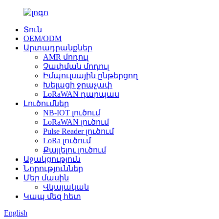
Տուն
OEM/ODM
Արտադրանքներ
AMR մոդուլ
Չափման մոդուլ
Իմպուլսային ընթերցող
Խելացի ջրաչափ
LoRaWAN դարպաս
Լուծումներ
NB-IOT լուծում
LoRaWAN լուծում
Pulse Reader լուծում
LoRa լուծում
Քայլելու լուծում
Աջակցություն
Նորություններ
Մեր մասին
Վկայական
Կապ մեզ հետ
English