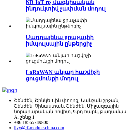
NB-IoT ոչ մագնիսական
ինդուկտիվ չափման մոդուլ
Մադդալենա ջրաչափի
իմպուլսային ընթերցիչ
LoRaWAN անլար հաշվիչի
ցուցմունքի մոդուլ
Շենժեն, Շինկե 1-ին փողոց, Նանշան շրջան,
Շենժեն, Չինաստան, Շենժեն, Միջազգային
նորարարական հովիտ, 9-րդ հարկ, թաղամաս
A, շենք 1
+86 18565749800
liyy@rf-module-china.com