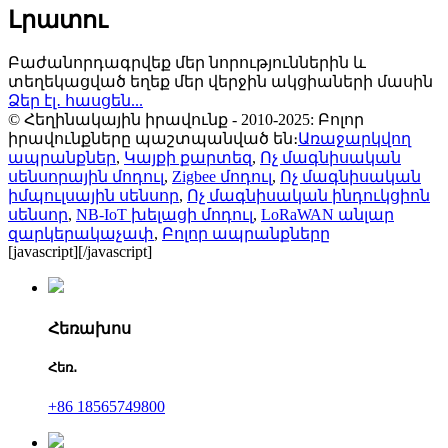
Լրատու
Բաժանորդագրվեք մեր նորություններին և
տեղեկացված եղեք մեր վերջին ակցիաների մասին
Ձեր էլ․ հասցեն...
© Հեղինակային իրավունք - 2010-2025: Բոլոր
իրավունքները պաշտպանված են։
Առաջարկվող
ապրանքներ
,
Կայքի քարտեզ
,
Ոչ մագնիսական
սենսորային մոդուլ
,
Zigbee մոդուլ
,
Ոչ մագնիսական
իմպուլսային սենսոր
,
Ոչ մագնիսական ինդուկցիոն
սենսոր
,
NB-IoT խելացի մոդուլ
,
LoRaWAN անլար
զարկերակաչափ
,
Բոլոր ապրանքները
[javascript]
[/javascript]
Հեռախոս
Հեռ․
+86 18565749800