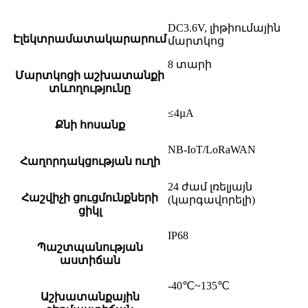
DC3.6V, լիթիումային
Էլեկտրամատակարարում
մարտկոց
8 տարի
Մարտկոցի աշխատանքի
տևողությունը
≤4µA
Քնի հոսանք
NB-IoT/LoRaWAN
Հաղորդակցության ուղի
24 ժամ լռելյայն
Հաշվիչի ցուցմունքների
(կարգավորելի)
ցիկլ
IP68
Պաշտպանության
աստիճան
-40℃~135℃
Աշխատանքային