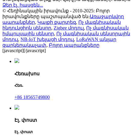
Ձեր էլ․ հասցեն...
© Հեղինակային իրավունք - 2010-2025: Բոլոր
իրավունքները պաշտպանված են։
Առաջարկվող
ապրանքներ
,
Կայքի քարտեզ
,
Ոչ մագնիսական
ինդուկցիոն սենսոր
,
Zigbee մոդուլ
,
Ոչ մագնիսական
իմպուլսային սենսոր
,
Ոչ մագնիսական սենսորային
մոդուլ
,
NB-IoT խելացի մոդուլ
,
LoRaWAN անլար
զարկերակաչափ
,
Բոլոր ապրանքները
[javascript]
[/javascript]
Հեռախոս
Հեռ․
+86 18565749800
Էլ․ փոստ
Էլ․ փոստ