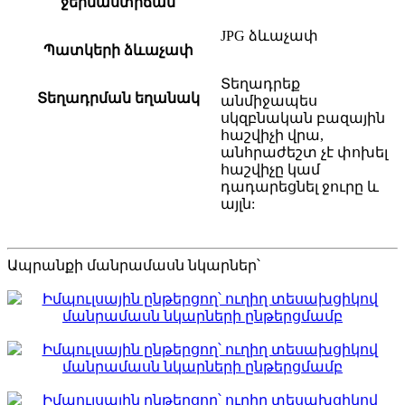
ջերմաստիճան
JPG ձևաչափ
Պատկերի ձևաչափ
Տեղադրեք
Տեղադրման եղանակ
անմիջապես
սկզբնական բազային
հաշվիչի վրա,
անհրաժեշտ չէ փոխել
հաշվիչը կամ
դադարեցնել ջուրը և
այլն:
Ապրանքի մանրամասն նկարներ՝