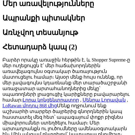
Մեր առավելությունները
Ապրանքի պիտակներ
Առնչվող տեսանյութ
Հետադարձ կապ (2)
Բարձր որակը առաջին հերթին է, և Shopper Supreme-ը
մեր ուղեցույցն է՝ մեր հաճախորդներին
առավելագույնս օգտակար ծառայություն
մատուցելու համար։ Այսօր մենք հույս ունենք, որ
մեր լավագույնս կդառնանք մեր տարածաշրջանի
առաջատար արտահանողներից մեկը՝
սպառողների լրացուցիչ կարիքները բավարարելու
համար։
Լորա կոնցենտրատոր
,
Սենրա Լորավան
,
LoRawan մոդուլ 868 մհց
Մենք ողջունում ենք
աշխարհի տարբեր ծայրերից գնորդներին կապ
հաստատել մեզ հետ՝ ապագայում փոքր բիզնես
միավորումներ ստեղծելու համար։ Մեր
արտադրանքն ու լուծումները ամենաօգտակարն
են։ Մեկ անգամ ընտրելով՝ կատարյալ ընդմիշտ։