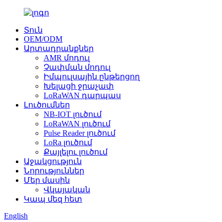
Տուն
OEM/ODM
Արտադրանքներ
AMR մոդուլ
Չափման մոդուլ
Իմպուլսային ընթերցող
Խելացի ջրաչափ
LoRaWAN դարպաս
Լուծումներ
NB-IOT լուծում
LoRaWAN լուծում
Pulse Reader լուծում
LoRa լուծում
Քայլելու լուծում
Աջակցություն
Նորություններ
Մեր մասին
Վկայական
Կապ մեզ հետ
English