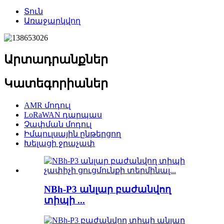
Տուն
Առաջարկվող
Արտադրանքներ
Կատեգորիաներ
AMR մոդուլ
LoRaWAN դարպաս
Չափման մոդուլ
Իմպուլսային ընթերցող
Խելացի ջրաչափ
NBh-P3 անլար բաժանվող
տիպի ...