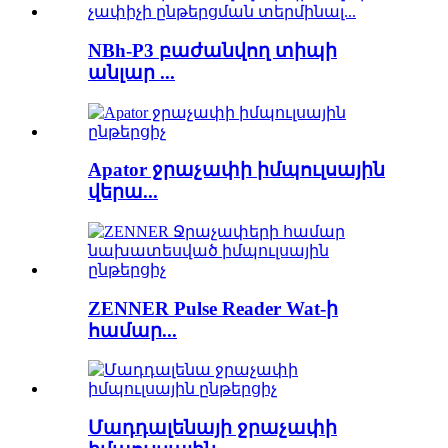
NBh-P3 բաժանվող տիպի
անլար ...
Apator ջրաչափի իմպուլսային
վերա...
ZENNER Pulse Reader Wat-ի
համար...
Մադդալենայի ջրաչափի