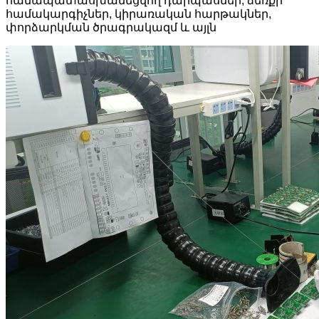
համապատասխանեցվող դարպասներ, ձեռքի
համակարգիչներ, կիրառական հարթակներ,
փորձարկման ծրագրակազմ և այլն