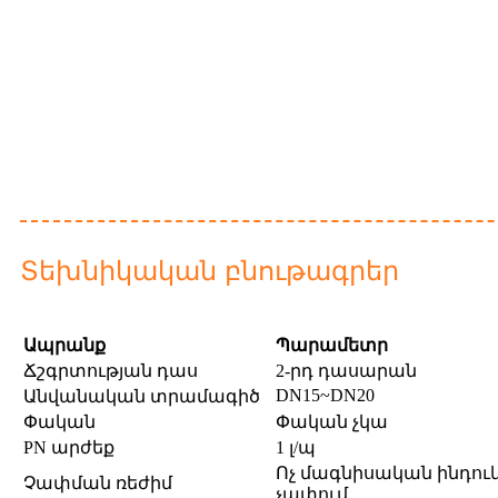
Տեխնիկական բնութագրեր
Ապրանք
Պարամետր
Ճշգրտության դաս
2-րդ դասարան
DN15~DN20
Անվանական տրամագիծ
Փական
Փական չկա
PN արժեք
1 լ/պ
Ոչ մագնիսական ինդու
Չափման ռեժիմ
չափում