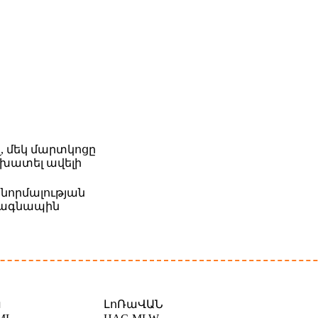
 մեկ մարտկոցը
խատել ավելի
նորմալության
տագնապին
ա
ԼոՌաՎԱՆ