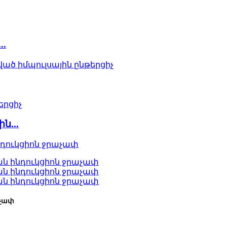
..
ն...
աչափ