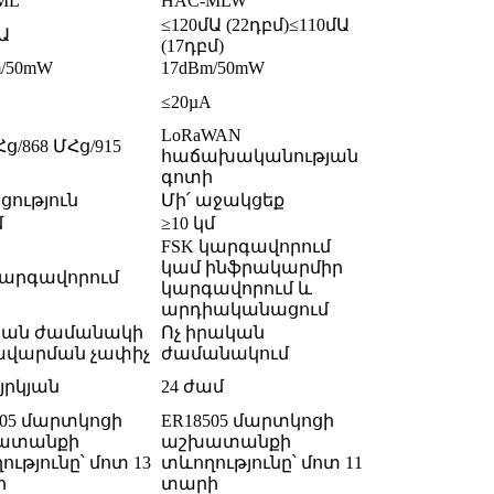
ML
HAC-MLW
≤120մԱ (22դբմ)
≤110մԱ
Ա
(17դբմ)
m/50mW
17dBm/50mW
≤20µA
LoRaWAN
Հց/868 ՄՀց/915
հաճախականության
գոտի
ցություն
Մի՛ աջակցեք
մ
≥10 կմ
FSK կարգավորում
կամ ինֆրակարմիր
կարգավորում
կարգավորում և
արդիականացում
կան ժամանակի
Ոչ իրական
վարման չափիչ
ժամանակում
յրկյան
24 ժամ
505 մարտկոցի
ER18505 մարտկոցի
ատանքի
աշխատանքի
ւթյունը՝ մոտ 13
տևողությունը՝ մոտ 11
ի
տարի