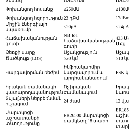
HAC-NBh
HAC-
Տեսակ
Փոխանցող հոսանք
≤250մԱ
≤130մ
17dB
Փոխանցող հզորություն
23 դԲմ
Միջին էներգիայի
≤20µA
≤24µA
սպառումը
NB-IoT
Հաճախականության
433 Մ
հաճախականության
գոտի
ՄՀց
գոտի
Ձեռքի սարք
Աջակցություն
Աջակ
Ծածկույթ (LOS)
≥20 կմ
≥10 կ
Ինֆրակարմիր
Կարգավորման ռեժիմ
կարգավորում և
FSK 
արդիականացում
Իրական ժամանակի
Ոչ իրական
Իրա
կատարողականություն
ժամանակում
կառա
Տվյալների ներբեռնման
24 ժամ
12 վա
ուշացում
ER18
Մարտկոցի
ER26500 մարտկոցի
աշխ
աշխատանքի
ժամկետը՝ 8 տարի
տևողո
տևողությունը
տար