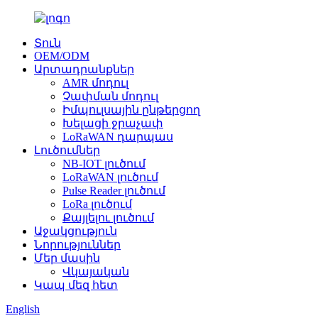
Տուն
OEM/ODM
Արտադրանքներ
AMR մոդուլ
Չափման մոդուլ
Իմպուլսային ընթերցող
Խելացի ջրաչափ
LoRaWAN դարպաս
Լուծումներ
NB-IOT լուծում
LoRaWAN լուծում
Pulse Reader լուծում
LoRa լուծում
Քայլելու լուծում
Աջակցություն
Նորություններ
Մեր մասին
Վկայական
Կապ մեզ հետ
English