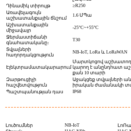
≥R250
Դինամիկ տիրույթ
Առավելագույն
1.6 ՄՊա
աշխատանքային ճնշում
Աշխատանքային
-25°C~+55°C
միջավայր
Ջերմաստիճանի
T30
գնահատականը։
Տվյալների
NB-IoT, LoRa և LoRaWAN
հաղորդակցություն
Մարտկոցով աշխատող,
Էլեկտրամատակարարում
կարող է անընդհատ աշ
քան 10 տարի
Զարթուցիչի
Աջակցեք տվյալների ան
հաշվետվություն
իրական ժամանակի 
IP68
Պաշտպանության դաս
NB-IoT
Լուծումներ
ԼոՌ