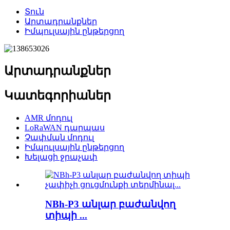
Տուն
Արտադրանքներ
Իմպուլսային ընթերցող
Արտադրանքներ
Կատեգորիաներ
AMR մոդուլ
LoRaWAN դարպաս
Չափման մոդուլ
Իմպուլսային ընթերցող
Խելացի ջրաչափ
NBh-P3 անլար բաժանվող
տիպի ...