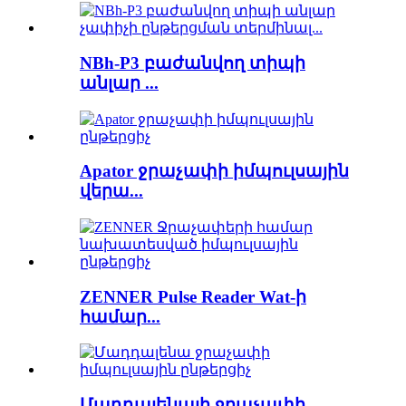
NBh-P3 բաժանվող տիպի
անլար ...
Apator ջրաչափի իմպուլսային
վերա...
ZENNER Pulse Reader Wat-ի
համար...
Մադդալենայի ջրաչափի