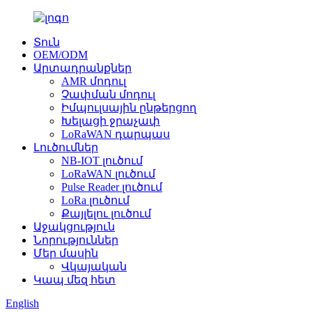
Տուն
OEM/ODM
Արտադրանքներ
AMR մոդուլ
Չափման մոդուլ
Իմպուլսային ընթերցող
Խելացի ջրաչափ
LoRaWAN դարպաս
Լուծումներ
NB-IOT լուծում
LoRaWAN լուծում
Pulse Reader լուծում
LoRa լուծում
Քայլելու լուծում
Աջակցություն
Նորություններ
Մեր մասին
Վկայական
Կապ մեզ հետ
English