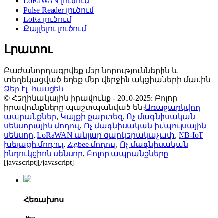
LoRaWAN լուծում
Pulse Reader լուծում
LoRa լուծում
Քայլելու լուծում
Լրատու
Բաժանորդագրվեք մեր նորություններին և
տեղեկացված եղեք մեր վերջին ակցիաների մասին
Ձեր էլ․ հասցեն...
© Հեղինակային իրավունք - 2010-2025: Բոլոր
իրավունքները պաշտպանված են։
Առաջարկվող
ապրանքներ
,
Կայքի քարտեզ
,
Ոչ մագնիսական
սենսորային մոդուլ
,
Ոչ մագնիսական իմպուլսային
սենսոր
,
LoRaWAN անլար զարկերակաչափ
,
NB-IoT
խելացի մոդուլ
,
Zigbee մոդուլ
,
Ոչ մագնիսական
ինդուկցիոն սենսոր
,
Բոլոր ապրանքները
[javascript]
[/javascript]
Հեռախոս