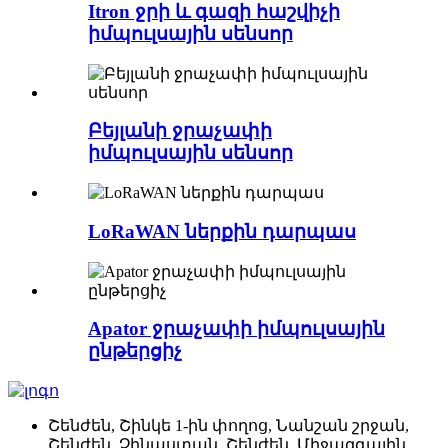
Itron ջրի և գազի հաշվիչի
իմպուլսային սենսոր
Բեյլանի ջրաչափի
իմպուլսային սենսոր
LoRaWAN ներքին դարպաս
Apator ջրաչափի իմպուլսային
ընթերցիչ
Շենժեն, Շինկե 1-ին փողոց, Նանշան շրջան,
Շենժեն, Չինաստան, Շենժեն, Միջազգային