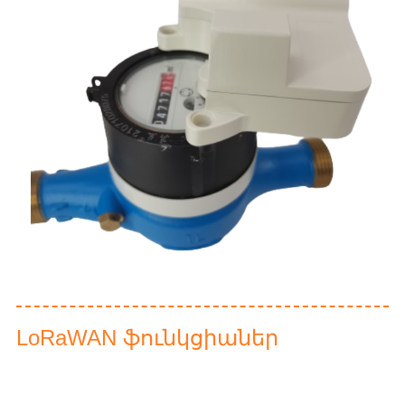
LoRaWAN ֆունկցիաներ